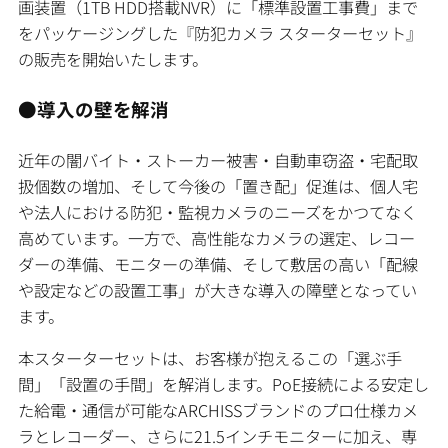
画装置（1TB HDD搭載NVR）に「標準設置工事費」まで
をパッケージングした『防犯カメラ スターターセット』
の販売を開始いたします。
●導入の壁を解消
近年の闇バイト・ストーカー被害・自動車窃盗・宅配取
扱個数の増加、そして今後の「置き配」促進は、個人宅
や法人における防犯・監視カメラのニーズをかつてなく
高めています。一方で、高性能なカメラの選定、レコー
ダーの準備、モニターの準備、そして敷居の高い「配線
や設定などの設置工事」が大きな導入の障壁となってい
ます。
本スターターセットは、お客様が抱えるこの「選ぶ手
間」「設置の手間」を解消します。PoE接続による安定し
た給電・通信が可能なARCHISSブランドのプロ仕様カメ
ラとレコーダー、さらに21.5インチモニターに加え、専