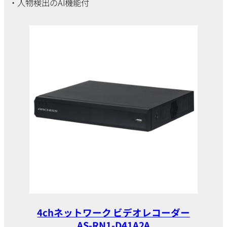
・人物検出のAI機能付
4chネットワーク ビデオレコーダー
AS-RN1-D41A2A