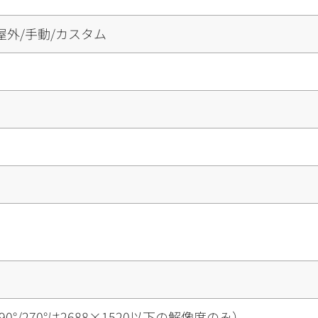
屋外/手動/カスタム
70°（90°/270°は2688×1520以下の解像度のみ）