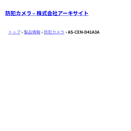
内
防犯カメラ – 株式会社アーキサイト
容
を
ス
トップ
»
製品情報
»
防犯カメラ
»
AS-CEN-D41A3A
キ
ッ
プ