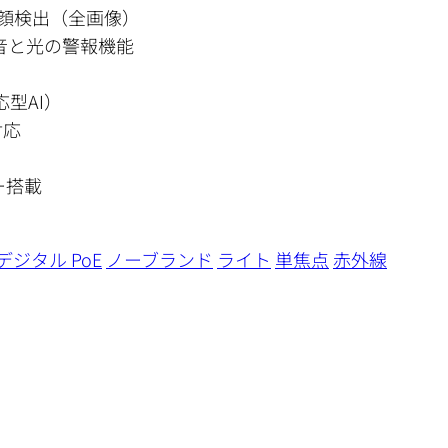
顔検出（全画像）
る音と光の警報機能
応型AI）
対応
ー搭載
デジタル PoE
ノーブランド
ライト
単焦点
赤外線