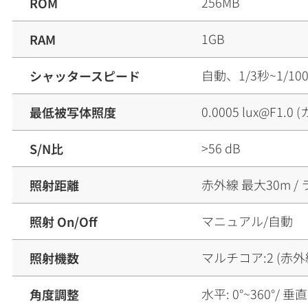
256MB
ROM
1GB
RAM
自動、1/3秒~1/100
シャッタースピード
0.0005 lux@F1.0 
最低被写体照度
>56 dB
S/N比
赤外線 最大30m /
照射距離
マニュアル/自動
照射 On/Off
マルチコア:2 (赤外
照射機数
水平: 0°~360°/ 垂直: 
角度調整