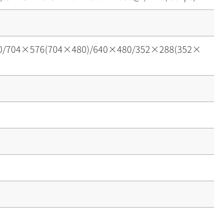
0/704×576(704×480)/640×480/352×288(352×