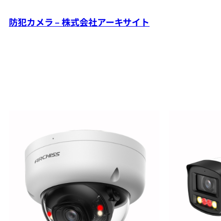
防犯カメラ – 株式会社アーキサイト
内
容
を
ス
キ
ッ
プ