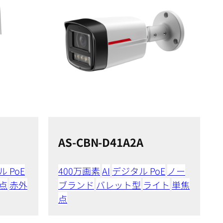
AS-CBN-D41A2A
 PoE
400万画素
AI
デジタル PoE
ノー
点
赤外
ブランド
バレット型
ライト
単焦
点