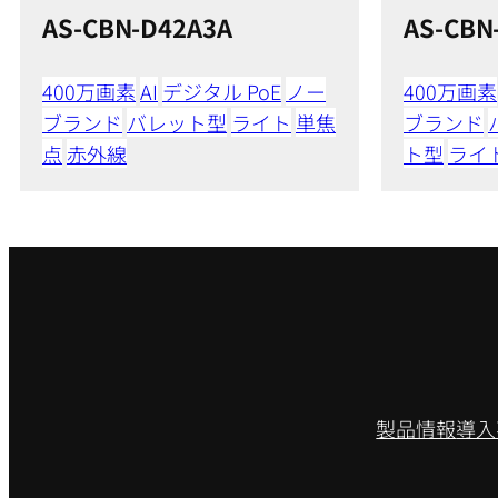
AS-CBN-D42A3A
AS-CBN
400万画素
AI
デジタル PoE
ノー
400万画素
ブランド
バレット型
ライト
単焦
ブランド
点
赤外線
ト型
ライ
製品情報
導入