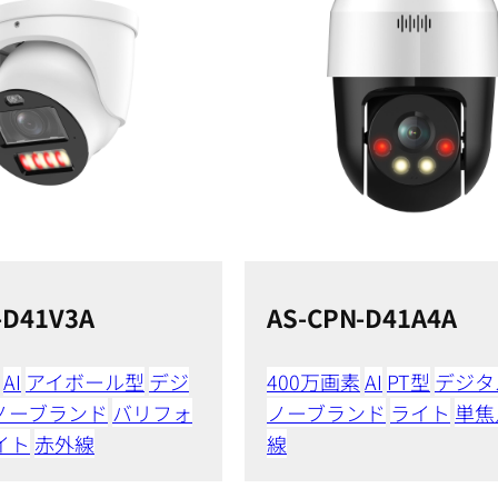
-D41V3A
AS-CPN-D41A4A
AI
アイボール型
デジ
400万画素
AI
PT型
デジタル
ノーブランド
バリフォ
ノーブランド
ライト
単焦
イト
赤外線
線