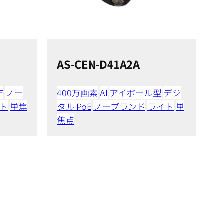
AS-CEN-D41A2A
E
ノー
400万画素
AI
アイボール型
デジ
ト
単焦
タル PoE
ノーブランド
ライト
単
焦点