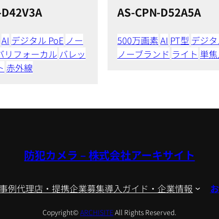
-D42V3A
AS-CPN-D52A5A
AI
デジタル PoE
ノー
500万画素
AI
PT型
デジタル
バリフォーカル
バレッ
ノーブランド
ライト
単焦
ト
赤外線
防犯カメラ – 株式会社アーキサイト
事例
代理店・提携企業募集
導入ガイド・企業情報
お
Copyright©
ARCHISITE
All Rights Reserved.