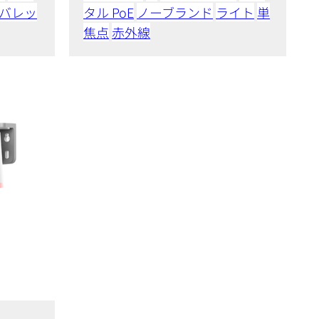
バレッ
タル PoE
ノーブランド
ライト
単
焦点
赤外線