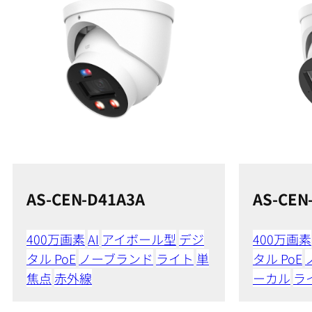
AS-CEN-D41A3A
AS-CEN
400万画素
AI
アイボール型
デジ
400万画素
タル PoE
ノーブランド
ライト
単
タル PoE
焦点
赤外線
ーカル
ラ