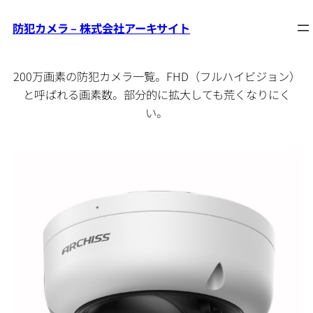
200万画素
防犯カメラ – 株式会社アーキサイト
内
容
を
200万画素の防犯カメラ一覧。FHD（フルハイビジョン）
ス
と呼ばれる画素数。部分的に拡大しても荒くなりにく
キ
い。
ッ
プ